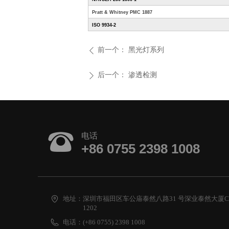
Pratt & Whitney PMC 1887
ISO 9934-2
前一个：
黑光灯系列
ꄴ
后一个：
渗透检测
ꄲ
뀰
电话
+86 0755 2398 1008
地址：
深圳市福田区车公庙泰然八路31 号深业泰然大厦C
1202
电话：
(+86 0755) 2398 1008