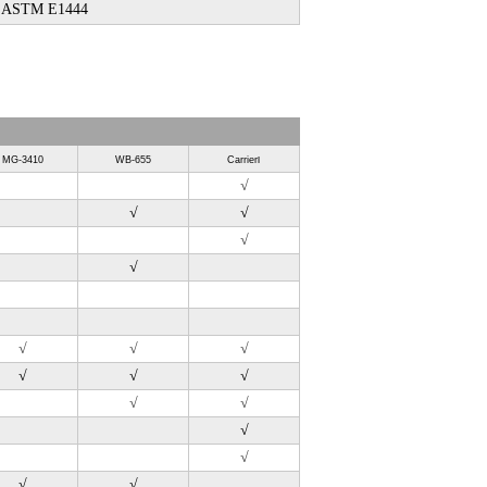
ASTM E1444
MG-3410
WB-655
Carrier
‖
√
√
√
√
√
√
√
√
√
√
√
√
√
√
√
√
√