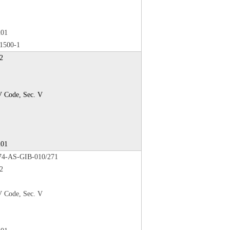
201
1500-1
2
Code, Sec. V
201
4-AS-GIB-010/271
2
Code, Sec. V