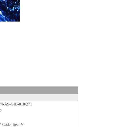
4-AS-GIB-010/271
2
Code, Sec. V