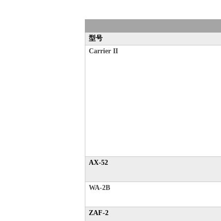
型号
Carrier II
AX-52
WA-2B
ZAF-2