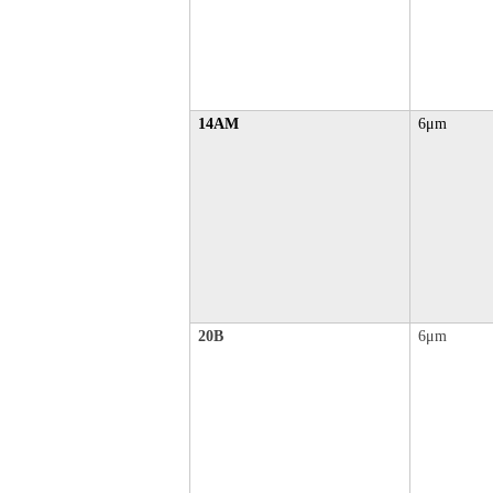
14AM
6μm
20B
6μm