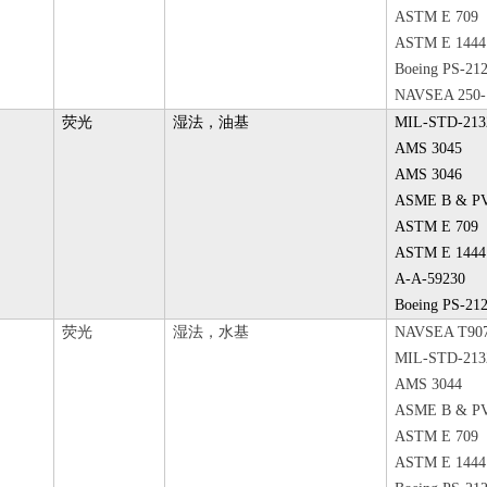
ASTM E 709
ASTM E 1444
Boeing PS-21
NAVSEA 250-
荧光
湿法，油基
MIL-STD-213
AMS 3045
AMS 3046
ASME B & PV 
ASTM E 709
ASTM E 1444
A-A-59230
Boeing PS-21
荧光
湿法，水基
NAVSEA T907
MIL-STD-213
AMS 3044
ASME B & PV 
ASTM E 709
ASTM E 1444