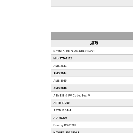
规范
NAVSEA T9074-AS-GIB-010/271
MIL-STD-2132
AMS 2641
AMS 3044
AMS 3045
AMS 3046
ASME B & PV Code, Sec. V
ASTM E 709
ASTM E 1444
A-A-59230
Boeing PS-21201
NAVSEA 250-1500-1