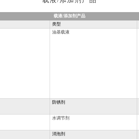
载液
/
添加剂产品
类型
油基载液
防锈剂
水调节剂
消泡剂